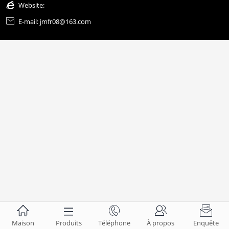

Website:

E-mail: jmfr08@163.com





Maison
Produits
Téléphone
À propos
Enquête